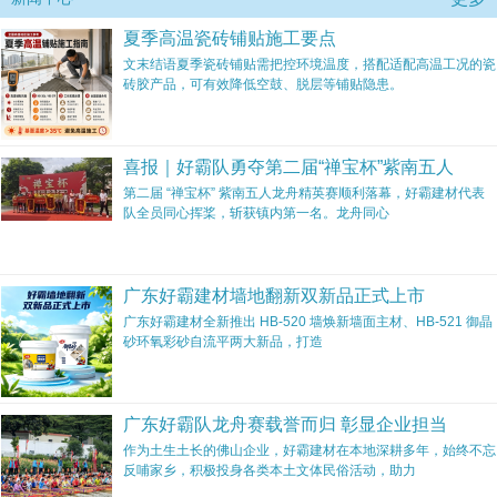
夏季高温瓷砖铺贴施工要点
文末结语夏季瓷砖铺贴需把控环境温度，搭配适配高温工况的瓷
砖胶产品，可有效降低空鼓、脱层等铺贴隐患。
喜报｜好霸队勇夺第二届“禅宝杯”紫南五人
第二届 “禅宝杯” 紫南五人龙舟精英赛顺利落幕，好霸建材代表
队全员同心挥桨，斩获镇内第一名。龙舟同心
广东好霸建材墙地翻新双新品正式上市
广东好霸建材全新推出 HB-520 墙焕新墙面主材、HB-521 御晶
砂环氧彩砂自流平两大新品，打造
广东好霸队龙舟赛载誉而归 彰显企业担当
作为土生土长的佛山企业，好霸建材在本地深耕多年，始终不忘
反哺家乡，积极投身各类本土文体民俗活动，助力