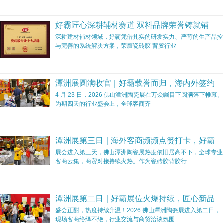
好霸匠心深耕辅材赛道 双料品牌荣誉铸就铺
深耕建材辅材领域，好霸凭借扎实的研发实力、严苛的生产品控
与完善的系统解决方案，荣膺瓷砖胶 背胶行业
潭洲展圆满收官｜好霸载誉而归，海内外签约
4 月 23 日，2026 佛山潭洲陶瓷展在万众瞩目下圆满落下帷幕。
为期四天的行业盛会上，全球客商齐
潭洲展第三日｜海外客商频频点赞打卡，好霸
展会进入第三天，佛山潭洲陶瓷展热度依旧居高不下，全球专业
客商云集，商贸对接持续火热。作为瓷砖胶背胶行
潭洲展第二日｜好霸展位火爆持续，匠心新品
盛会正酣，热度持续升温！2026 佛山潭洲陶瓷展进入第二日，
现场客商络绎不绝，行业交流与商贸洽谈氛围