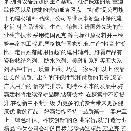
米,拥有设备先进的生产基地、准确快速的质 量追
踪体系以及便捷的营销服务网点。“好霸”是公司旗
下的建材辅料 品牌。公司专业从事新型环保的建
材辅 料产品研发、生产、销售,引进国外先进的行
业生产技术,采用德国瓦克 等高标准原材料并由经
验丰富的工程师,严格执行国家标准,生产“超高 性价
比、老百姓都能用得起”的建材辅料。好霸产品有
瓷砖粘结系列、 防水系列、美缝剂系列等五大系
列,品种丰富、质量上乘、均达国家标准 以上,依靠
出众的品质、出色的环保性能和优质的服务,深受
广大用户的 信赖与推崇。期待在未来的发展中,好
霸建材将继续深耕品牌,钻研技术, 在探索中不断提
升,在创新中不断升级,为更多的消费者带来更多健
康优 质的产品。好霸始终坚持: "品质第一、客户至
上、绿色环保、科技创新”的企 业宗旨,以“打造行业
精品”作为公司奋斗的目标,诚挚铸造精品,建立完 善